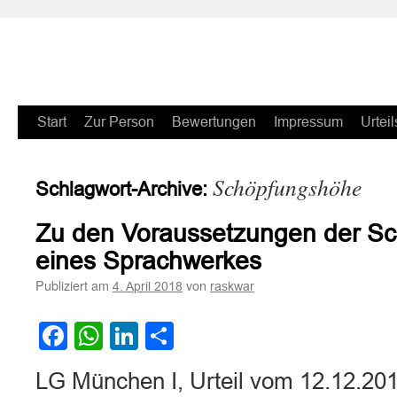
Zum
Start
Zur Person
Bewertungen
Impressum
Urteil
Inhalt
Schöpfungshöhe
Schlagwort-Archive:
springen
Zu den Voraussetzungen der Sch
eines Sprachwerkes
Publiziert am
von
4. April 2018
raskwar
Facebook
WhatsApp
LinkedIn
Teilen
LG München I, Urteil vom 12.12.20