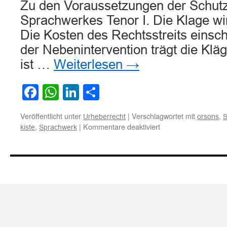
Zu den Voraussetzungen der Schutzf
Sprachwerkes Tenor I. Die Klage wir
Die Kosten des Rechtsstreits einsch
der Nebenintervention trägt die Kläge
ist …
Weiterlesen
→
Facebook
WhatsApp
LinkedIn
Teilen
Veröffentlicht unter
|
Verschlagwortet mit
,
Urheberrecht
orsons
S
für
,
|
Kommentare deaktiviert
kiste
Sprachwerk
Zu
den
Voraussetzungen
der
Schutzfähigkeit
eines
Sprachwerkes