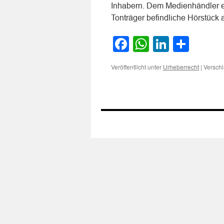
Inhabern. Dem Medienhändler ei
Tonträger befindliche Hörstüc
Facebook
WhatsApp
LinkedI
Teile
Veröffentlicht unter
|
Verschl
Urheberrecht