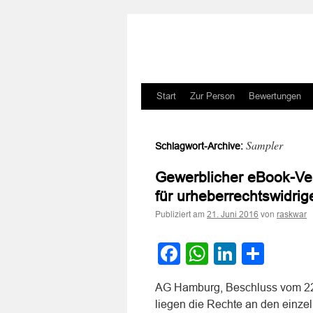
Zum
Start
Zur Person
Bewertungen
Inhalt
Sampler
Schlagwort-Archive:
springen
Gewerblicher eBook-Verk
für urheberrechtswidrig
Publiziert am
von
21. Juni 2016
raskwar
Facebook
WhatsApp
LinkedI
Teile
AG Hamburg, Beschluss vom 22.
liegen die Rechte an den einzel