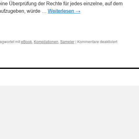
ne Überprüfung der Rechte für jedes einzelne, auf dem
k aufzugeben, würde …
Weiterlesen
→
n
n
für
agwortet mit
,
,
|
Kommentare deaktiviert
eBook
Kompilationen
Sampler
Gewerbliche
eBook-
Verkäufer
haftet
bei
fehlender
Kenntnis
nicht
für
urheberrecht
Inhalte