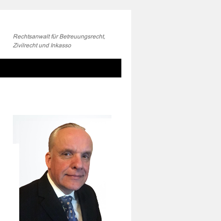
Rechtsanwalt für Betreuungsrecht,
Zivilrecht und Inkasso