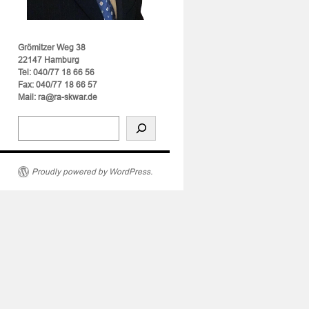
Grömitzer Weg 38
22147 Hamburg
Tel: 040/77 18 66 56
Fax: 040/77 18 66 57
Mail: ra@ra-skwar.de
r
Proudly powered by WordPress.
swidrige