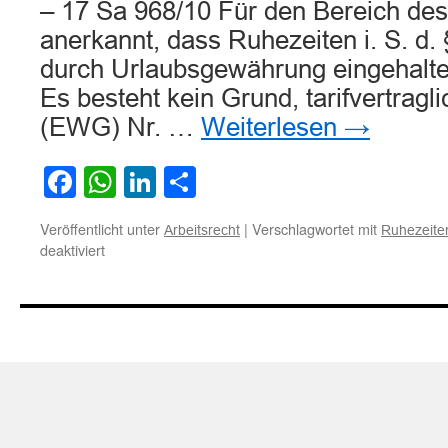
– 17 Sa 968/10 Für den Bereich des
anerkannt, dass Ruhezeiten i. S. d.
durch Urlaubsgewährung eingehalt
Es besteht kein Grund, tarifvertrag
(EWG) Nr. …
Weiterlesen
→
Facebook
WhatsApp
LinkedIn
Teilen
Veröffentlicht unter
|
Verschlagwortet mit
Arbeitsrecht
Ruhezeite
für
deaktiviert
Ruhezeiten
können
auch
durch
Urlaubsgewährung
eingehalten
werden