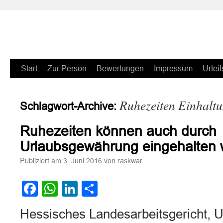
Zum
Start
Zur Person
Bewertungen
Impressum
Urteil
Inhalt
Ruhezeiten Einhalt
Schlagwort-Archive:
springen
Ruhezeiten können auch durch
Urlaubsgewährung eingehalten
Publiziert am
von
3. Juni 2016
raskwar
Facebook
WhatsApp
LinkedIn
Teilen
Hessisches Landesarbeitsgericht, U