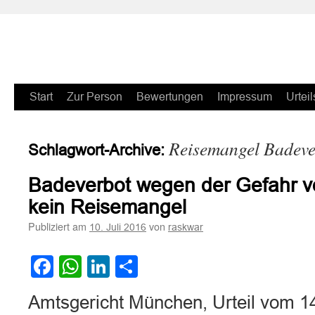
Zum
Start
Zur Person
Bewertungen
Impressum
Urteil
Inhalt
Reisemangel Badeve
Schlagwort-Archive:
springen
Badeverbot wegen der Gefahr vo
kein Reisemangel
Publiziert am
von
10. Juli 2016
raskwar
Facebook
WhatsApp
LinkedIn
Teilen
Amtsgericht München, Urteil vom 1