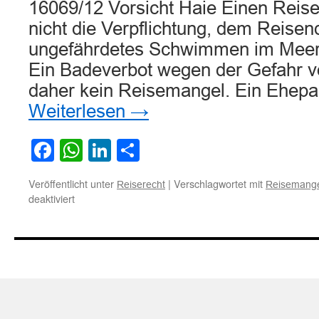
16069/12 Vorsicht Haie Einen Reiseve
nicht die Verpflichtung, dem Reisen
ungefährdetes Schwimmen im Meer 
Ein Badeverbot wegen der Gefahr vo
daher kein Reisemangel. Ein Ehep
Weiterlesen
→
Facebook
WhatsApp
LinkedIn
Teilen
Veröffentlicht unter
|
Verschlagwortet mit
Reiserecht
Reisemange
für
deaktiviert
Badeverbot
wegen
der
Gefahr
von
Haiangriffen
ist
kein