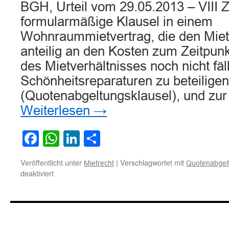
BGH, Urteil vom 29.05.2013 – VIII 
formularmäßige Klausel in einem
Wohnraummietvertrag, die den Mieter
anteilig an den Kosten zum Zeitpun
des Mietverhältnisses noch nicht fäl
Schönheitsreparaturen zu beteiligen
(Quotenabgeltungsklausel), und zu
Weiterlesen
→
Facebook
WhatsApp
LinkedIn
Teilen
Veröffentlicht unter
|
Verschlagwortet mit
Mietrecht
Quotenabgelt
für
deaktiviert
Zur
Wirksamkeit
einer
formularmäßigen
Quotenabgeltungsklausel