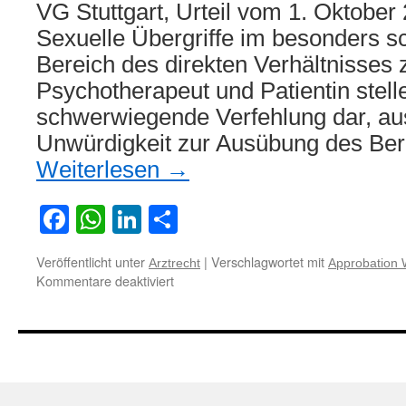
VG Stuttgart, Urteil vom 1. Oktober
Sexuelle Übergriffe im besonders s
Bereich des direkten Verhältnisses
Psychotherapeut und Patientin stell
schwerwiegende Verfehlung dar, aus
Unwürdigkeit zur Ausübung des Beru
Weiterlesen
→
Facebook
WhatsApp
LinkedIn
Teilen
Veröffentlicht unter
|
Verschlagwortet mit
Arztrecht
Approbation 
für
Kommentare deaktiviert
Zum
Widerruf
der
Approbation
als
psychologischer