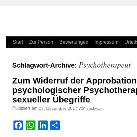
Zum
Start
Zur Person
Bewertungen
Impressum
Urteil
Inhalt
Psychotherapeut
Schlagwort-Archive:
springen
Zum Widerruf der Approbation
psychologischer Psychothera
sexueller Übegriffe
Publiziert am
von
27. Dezember 2017
raskwar
Facebook
WhatsApp
LinkedIn
Teilen