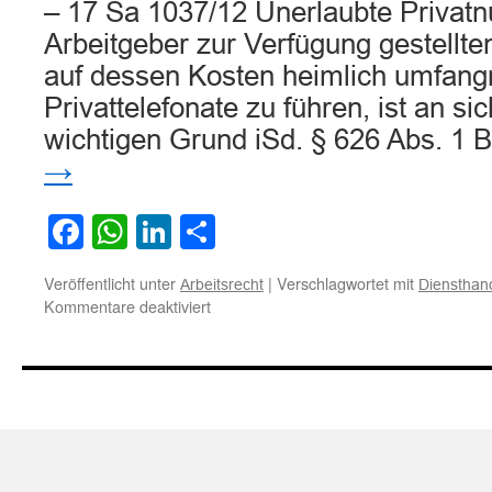
– 17 Sa 1037/12 Unerlaubte Privat
Arbeitgeber zur Verfügung gestellt
auf dessen Kosten heimlich umfang
Privattelefonate zu führen, ist an si
wichtigen Grund iSd. § 626 Abs. 
→
Facebook
WhatsApp
LinkedIn
Teilen
Veröffentlicht unter
|
Verschlagwortet mit
Arbeitsrecht
Diensthan
für
Kommentare deaktiviert
Nutzung
Diensthandy
für
private
Zwecke
kann
fristlose
Kündigung