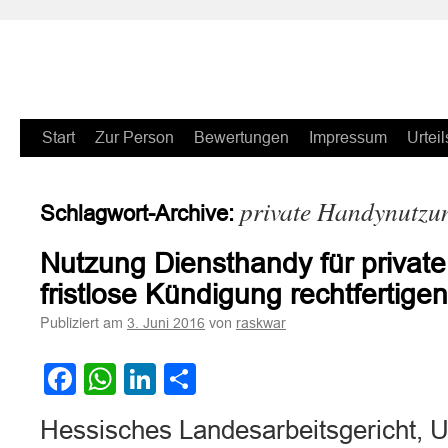
Zum
Start
Zur Person
Bewertungen
Impressum
Urteil
Inhalt
private Handynutzu
Schlagwort-Archive:
springen
Nutzung Diensthandy für privat
fristlose Kündigung rechtfertigen
Publiziert am
von
3. Juni 2016
raskwar
Facebook
WhatsApp
LinkedIn
Teilen
Hessisches Landesarbeitsgericht, U