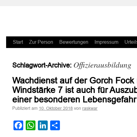
Zum
Start
Zur Person
Bewertungen
Impressum
Urteil
Inhalt
Offizierausbildung
Schlagwort-Archive:
springen
Wachdienst auf der Gorch Fock 
Windstärke 7 ist auch für Auszub
einer besonderen Lebensgefahr
Publiziert am
von
10. Oktober 2018
raskwar
Facebook
WhatsApp
LinkedIn
Teilen