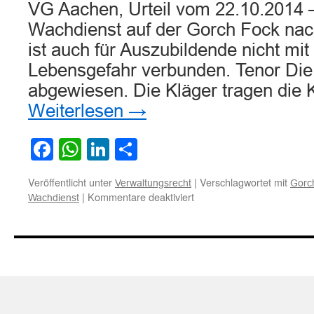
VG Aachen, Urteil vom 22.10.2014 
Wachdienst auf der Gorch Fock nac
ist auch für Auszubildende nicht mi
Lebensgefahr verbunden. Tenor Die
abgewiesen. Die Kläger tragen die
Weiterlesen
→
Facebook
WhatsApp
LinkedIn
Teilen
Veröffentlicht unter
|
Verschlagwortet mit
Verwaltungsrecht
Gorc
für
|
Kommentare deaktiviert
Wachdienst
Wachdienst
auf
der
Gorch
Fock
nachts
bei
Windstärke