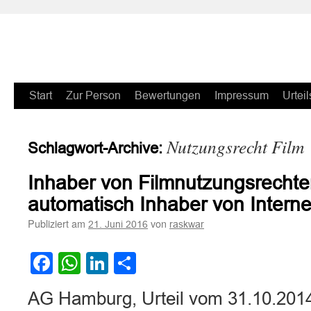
Zum
Start
Zur Person
Bewertungen
Impressum
Urteil
Inhalt
Nutzungsrecht Film
Schlagwort-Archive:
springen
Inhaber von Filmnutzungsrechten
automatisch Inhaber von Interne
Publiziert am
von
21. Juni 2016
raskwar
Facebook
WhatsApp
LinkedIn
Teilen
AG Hamburg, Urteil vom 31.10.2014