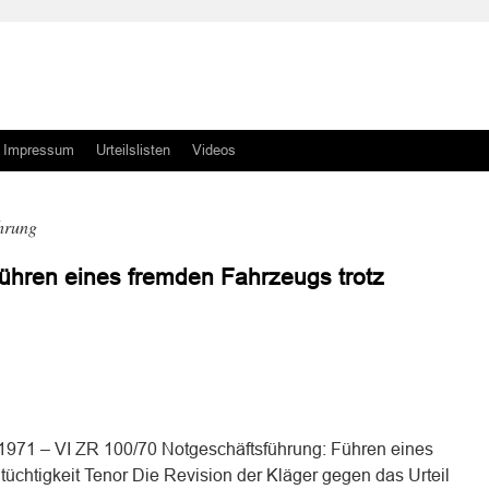
Impressum
Urteilslisten
Videos
hrung
ühren eines fremden Fahrzeugs trotz
n
n
1971 – VI ZR 100/70 Notgeschäftsführung: Führen eines
üchtigkeit Tenor Die Revision der Kläger gegen das Urteil