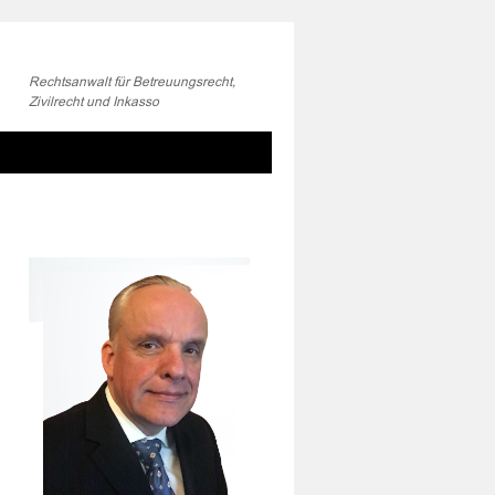
Rechtsanwalt für Betreuungsrecht,
Zivilrecht und Inkasso