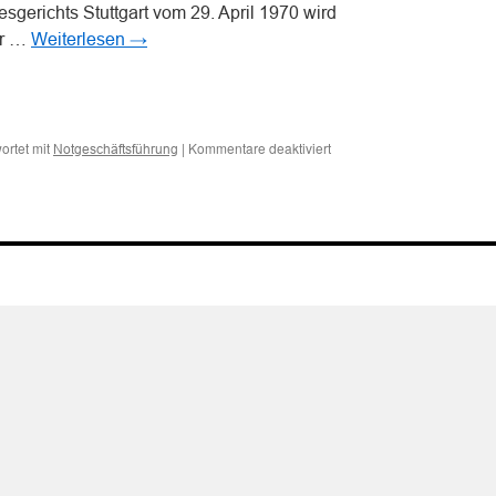
esgerichts Stuttgart vom 29. April 1970 wird
er …
Weiterlesen
→
n
n
für
ortet mit
|
Kommentare deaktiviert
Notgeschäftsführung
Notgeschäftsführung:
Führen
eines
fremden
Fahrzeugs
trotz
Fahruntüchtigkeit