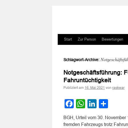
Zum
Start
Zur Person
Bewertungen
Inhalt
Notgeschäftsfü
Schlagwort-Archive:
springen
Notgeschäftsführung: F
Fahruntüchtigkeit
Publiziert am
von
16. Mai 2021
raskwar
Facebook
WhatsApp
LinkedI
Teile
BGH, Urteil vom 30. November 
fremden Fahrzeugs trotz Fahrunt