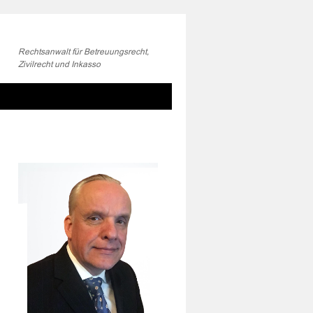
Rechtsanwalt für Betreuungsrecht,
Zivilrecht und Inkasso