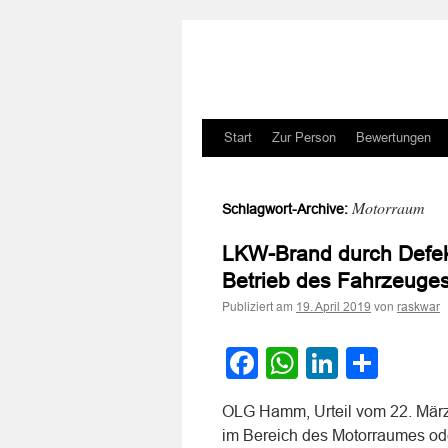
Zum
Start
Zur Person
Bewertungen
Inhalt
Motorraum
Schlagwort-Archive:
springen
LKW-Brand durch Defek
Betrieb des Fahrzeuge
Publiziert am
von
19. April 2019
raskwar
Facebook
WhatsApp
LinkedI
Teile
OLG Hamm, Urteil vom 22. März 
im Bereich des Motorraumes ode