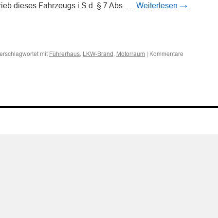
ieb dieses Fahrzeugs i.S.d. § 7 Abs. …
Weiterlesen
→
n
n
erschlagwortet mit
,
,
|
Kommentare
Führerhaus
LKW-Brand
Motorraum