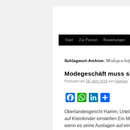
Zum
Start
Zur Person
Bewertungen
Inhalt
Modegeschäft
Schlagwort-Archive:
springen
Modegeschäft muss sic
Publiziert am
von
28. April 2016
raskwar
Facebook
WhatsApp
LinkedI
Teile
Oberlandesgericht Hamm, Urtei
auf Kleinkinder einstellen Ein 
wenn es seine Auslagen auf ein