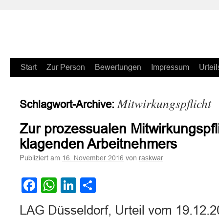
Zum
Start
Zur Person
Bewertungen
Impressum
Urteil
Inhalt
Mitwirkungspflicht
Schlagwort-Archive:
springen
Zur prozessualen Mitwirkungspfl
klagenden Arbeitnehmers
Publiziert am
von
16. November 2016
raskwar
Facebook
WhatsApp
LinkedIn
Teilen
LAG Düsseldorf, Urteil vom 19.12.2