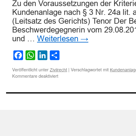
Zu den Voraussetzungen der Kriteri
Kundenanlage nach § 3 Nr. 24a lit.
(Leitsatz des Gerichts) Tenor Der B
Beschwerdegegnerin vom 29.08.201
und …
Weiterlesen
→
Facebook
WhatsApp
LinkedIn
Teilen
Veröffentlicht unter
|
Verschlagwortet mit
Zivilrecht
Kundenanlag
für
Kommentare deaktiviert
Zu
den
Voraussetzungen
der
Kriterien
einer
Kundenanlage
nach
§