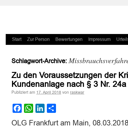
Zum
Start
Zur Person
Bewertungen
Impressum
Urteil
Inhalt
Missbrauchsverfahr
Schlagwort-Archive:
springen
Zu den Voraussetzungen der Krit
Kundenanlage nach § 3 Nr. 24a 
Publiziert am
von
17. April 2018
raskwar
Facebook
WhatsApp
LinkedIn
Teilen
OLG Frankfurt am Main, 08.03.2018