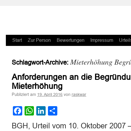
Zum
Start
Zur Person
Bewertungen
Impressum
Urteil
Inhalt
Mieterhöhung Begr
Schlagwort-Archive:
springen
Anforderungen an die Begründu
Mieterhöhung
Publiziert am
von
19. April 2016
raskwar
Facebook
WhatsApp
LinkedIn
Teilen
BGH, Urteil vom 10. Oktober 2007 –