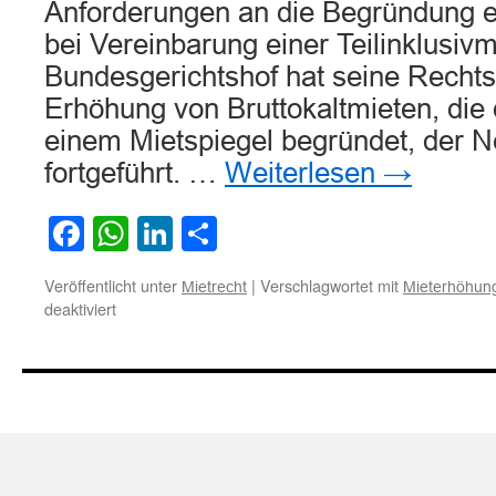
Anforderungen an die Begründung e
bei Vereinbarung einer Teilinklusiv
Bundesgerichtshof hat seine Recht
Erhöhung von Bruttokaltmieten, die 
einem Mietspiegel begründet, der N
fortgeführt. …
Weiterlesen
→
Facebook
WhatsApp
LinkedIn
Teilen
Veröffentlicht unter
|
Verschlagwortet mit
Mietrecht
Mieterhöhun
für
deaktiviert
Anforderungen
an
die
Begründung
einer
Mieterhöhung