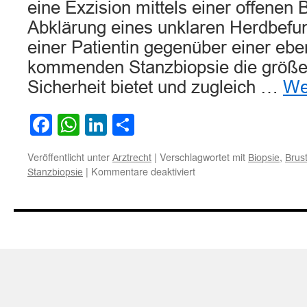
eine Exzision mittels einer offenen 
Abklärung eines unklaren Herdbefun
einer Patientin gegenüber einer eben
kommenden Stanzbiopsie die größe
Sicherheit bietet und zugleich …
We
Facebook
WhatsApp
LinkedIn
Teilen
Veröffentlicht unter
|
Verschlagwortet mit
,
Arztrecht
Biopsie
Brus
für
|
Kommentare deaktiviert
Stanzbiopsie
Zur
Umfang
der
ärztlichen
Aufklärungspflicht
bei
Wahl
zwischen
offener