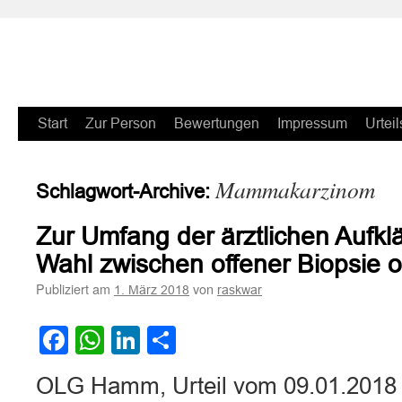
Zum
Start
Zur Person
Bewertungen
Impressum
Urteil
Inhalt
Mammakarzinom
Schlagwort-Archive:
springen
Zur Umfang der ärztlichen Aufklä
Wahl zwischen offener Biopsie 
Publiziert am
von
1. März 2018
raskwar
Facebook
WhatsApp
LinkedIn
Teilen
OLG Hamm, Urteil vom 09.01.2018