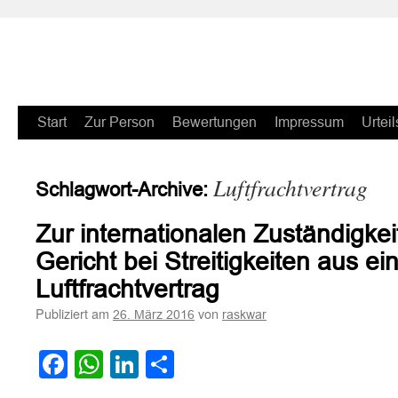
Zum
Start
Zur Person
Bewertungen
Impressum
Urteil
Inhalt
Luftfrachtvertrag
Schlagwort-Archive:
springen
Zur internationalen Zuständigkei
Gericht bei Streitigkeiten aus e
Luftfrachtvertrag
Publiziert am
von
26. März 2016
raskwar
Facebook
WhatsApp
LinkedIn
Teilen