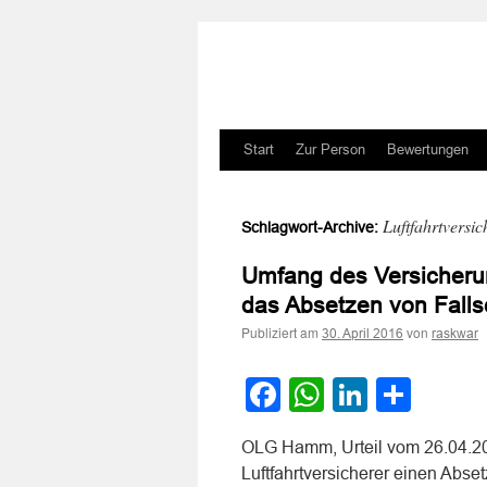
Zum
Start
Zur Person
Bewertungen
Inhalt
Luftfahrtversi
Schlagwort-Archive:
springen
Umfang des Versicherun
das Absetzen von Falls
Publiziert am
von
30. April 2016
raskwar
Facebook
WhatsApp
LinkedI
Teile
OLG Hamm, Urteil vom 26.04.201
Luftfahrtversicherer einen Abset