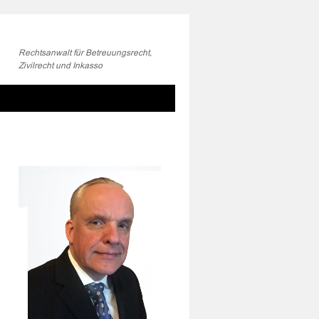
Rechtsanwalt für Betreuungsrecht,
Zivilrecht und Inkasso