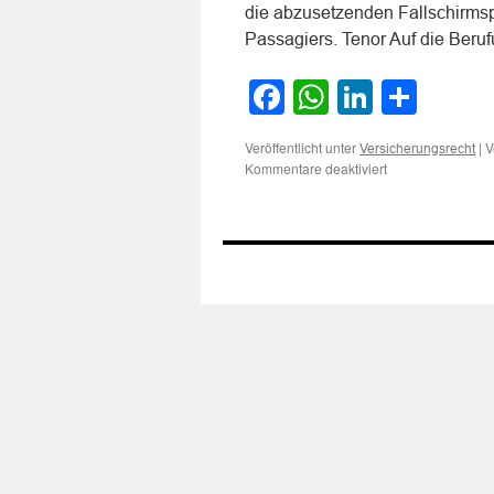
die abzusetzenden Fallschirmsp
Passagiers. Tenor Auf die Beru
Facebook
WhatsApp
LinkedI
Teile
Veröffentlicht unter
|
V
Versicherungsrecht
für
Kommentare deaktiviert
Umfang
des
Versicherungssch
eines
Luftfahrtversicher
für
das
Absetzen
von
Fallschirmspringe