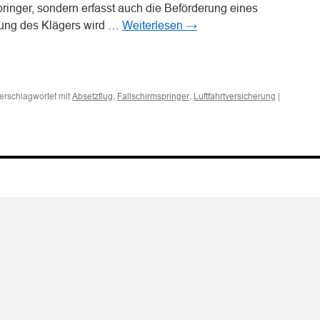
ringer, sondern erfasst auch die Beförderung eines
fung des Klägers wird …
Weiterlesen
→
n
n
erschlagwortet mit
,
,
|
Absetzflug
Fallschirmspringer
Luftfahrtversicherung
utzes
ers
rn