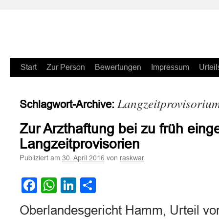
Zum
Start
Zur Person
Bewertungen
Impressum
Urteil
Inhalt
Langzeitprovisoriu
Schlagwort-Archive:
springen
Zur Arzthaftung bei zu früh ein
Langzeitprovisorien
Publiziert am
von
30. April 2016
raskwar
Facebook
WhatsApp
LinkedIn
Teilen
Oberlandesgericht Hamm, Urteil vo