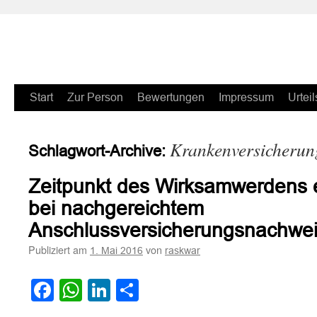
Zum
Start
Zur Person
Bewertungen
Impressum
Urteil
Inhalt
Krankenversicheru
Schlagwort-Archive:
springen
Zeitpunkt des Wirksamwerdens 
bei nachgereichtem
Anschlussversicherungsnachwe
Publiziert am
von
1. Mai 2016
raskwar
Facebook
WhatsApp
LinkedIn
Teilen