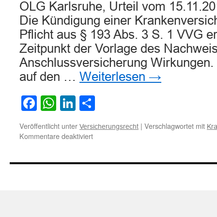
OLG Karlsruhe, Urteil vom 15.11.20
Die Kündigung einer Krankenversich
Pflicht aus § 193 Abs. 3 S. 1 VVG erf
Zeitpunkt der Vorlage des Nachwei
Anschlussversicherung Wirkungen.
auf den …
Weiterlesen
→
Facebook
WhatsApp
LinkedIn
Teilen
Veröffentlicht unter
|
Verschlagwortet mit
Versicherungsrecht
Kr
für
Kommentare deaktiviert
Zeitpunkt
des
Wirksamwerdens
einer
Kündigung
bei
nachgereichtem
Anschlussversicherungsnachweis