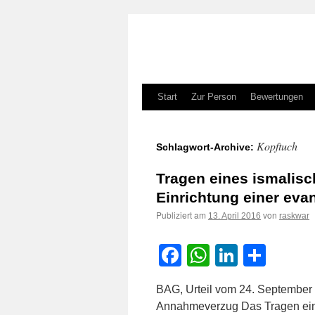
Zum
Start
Zur Person
Bewertungen
Inhalt
Kopftuch
Schlagwort-Archive:
springen
Tragen eines ismalisch
Einrichtung einer eva
Publiziert am
von
13. April 2016
raskwar
Facebook
WhatsApp
LinkedI
Teile
BAG, Urteil vom 24. September
Annahmeverzug Das Tragen eine