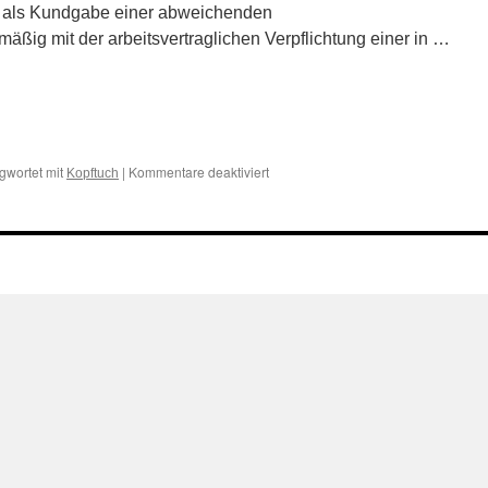
t als Kundgabe einer abweichenden
mäßig mit der arbeitsvertraglichen Verpflichtung einer in …
n
n
für
gwortet mit
|
Kommentare deaktiviert
Kopftuch
Tragen
eines
ismalischen
Kopftuch
nicht
mit
Tätigkeit
in
Einrichtung
einer
evangelischen
Kirche
vereinbar