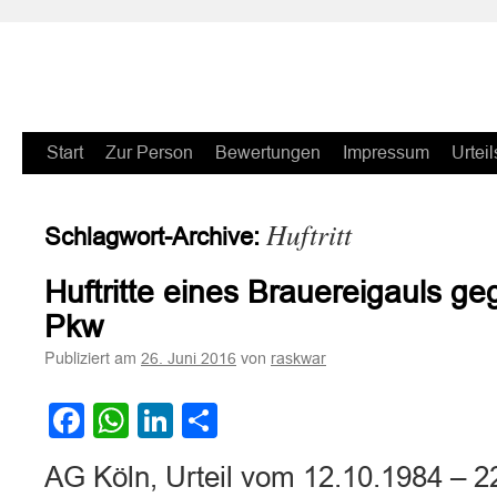
Zum
Start
Zur Person
Bewertungen
Impressum
Urteil
Inhalt
Huftritt
Schlagwort-Archive:
springen
Huftritte eines Brauereigauls g
Pkw
Publiziert am
von
26. Juni 2016
raskwar
Facebook
WhatsApp
LinkedIn
Teilen
AG Köln, Urteil vom 12.10.1984 – 22