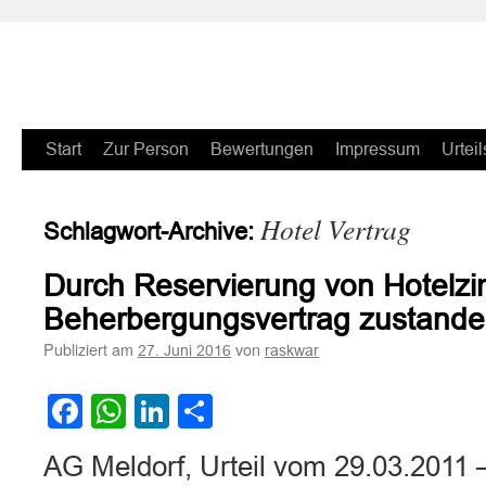
Zum
Start
Zur Person
Bewertungen
Impressum
Urteil
Inhalt
Hotel Vertrag
Schlagwort-Archive:
springen
Durch Reservierung von Hotelz
Beherbergungsvertrag zustand
Publiziert am
von
27. Juni 2016
raskwar
Facebook
WhatsApp
LinkedIn
Teilen
AG Meldorf, Urteil vom 29.03.2011 