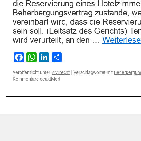
die Reservierung eines Hotelzimme
Beherbergungsvertrag zustande, we
vereinbart wird, dass die Reservier
sein soll. (Leitsatz des Gerichts) T
wird verurteilt, an den …
Weiterles
Facebook
WhatsApp
LinkedIn
Teilen
Veröffentlicht unter
|
Verschlagwortet mit
Zivilrecht
Beherbergung
für
Kommentare deaktiviert
Durch
Reservierung
von
Hotelzimmer
kann
Beherbergungsvertrag
zustande
kommen