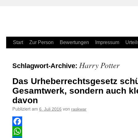
Zum
Start
Zur Person
Bewertungen
Impressum
Urteil
Inhalt
Harry Potter
Schlagwort-Archive:
springen
Das Urheberrechtsgesetz schüt
Gesamtwerk, sondern auch kle
davon
Publiziert am
von
6. Juli 2016
raskwar
Facebook