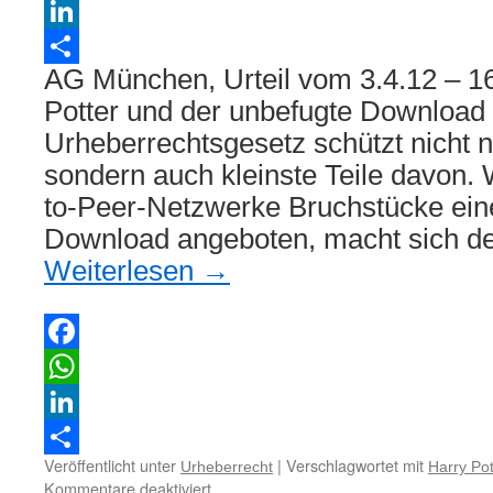
WhatsApp
LinkedIn
AG München, Urteil vom 3.4.12 – 1
Teilen
Potter und der unbefugte Download
Urheberrechtsgesetz schützt nicht
sondern auch kleinste Teile davon.
to-Peer-Netzwerke Bruchstücke ei
Download angeboten, macht sich de
Weiterlesen
→
Facebook
WhatsApp
LinkedIn
Veröffentlicht unter
|
Verschlagwortet mit
Urheberrecht
Harry Pot
Teilen
für
Kommentare deaktiviert