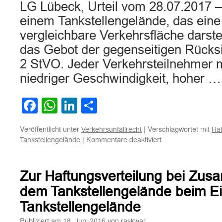
LG Lübeck, Urteil vom 28.07.2017 –
einem Tankstellengelände, das eine
vergleichbare Verkehrsfläche darstell
das Gebot der gegenseitigen Rücks
2 StVO. Jeder Verkehrsteilnehmer m
niedriger Geschwindigkeit, hoher 
Facebook
WhatsApp
LinkedIn
Teilen
Veröffentlicht unter
|
Verschlagwortet mit
Verkehrsunfallrecht
Haf
für
|
Kommentare deaktiviert
Tankstellengelände
Haftungsverteilung
bei
Kollision
Zur Haftungsverteilung bei Zu
zweier
Fahrzeuge
dem Tankstellengelände beim Ei
auf
Tankstellengelände
einem
Tankstellengelände
Publiziert am
von
18. Juni 2016
raskwar