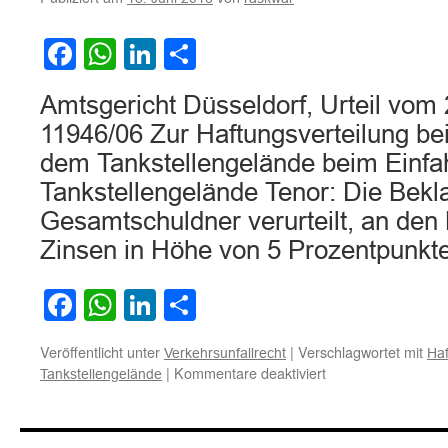
Facebook
WhatsApp
LinkedIn
Teilen
Amtsgericht Düsseldorf, Urteil vom
11946/06 Zur Haftungsverteilung b
dem Tankstellengelände beim Einfa
Tankstellengelände Tenor: Die Bekl
Gesamtschuldner verurteilt, an den 
Zinsen in Höhe von 5 Prozentpunk
Facebook
WhatsApp
LinkedIn
Teilen
Veröffentlicht unter
|
Verschlagwortet mit
Verkehrsunfallrecht
Haf
für
|
Kommentare deaktiviert
Tankstellengelände
Zur
Haftungsverteilung
bei