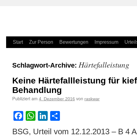
Zum
Start
Zur Person
Bewertungen
Impressum
Urteil
Inhalt
Härtefalleistung
Schlagwort-Archive:
springen
Keine Härtefallleistung für ki
Behandlung
Publiziert am
von
4. Dezember 2016
raskwar
Facebook
WhatsApp
LinkedIn
Teilen
BSG, Urteil vom 12.12.2013 – B 4 A