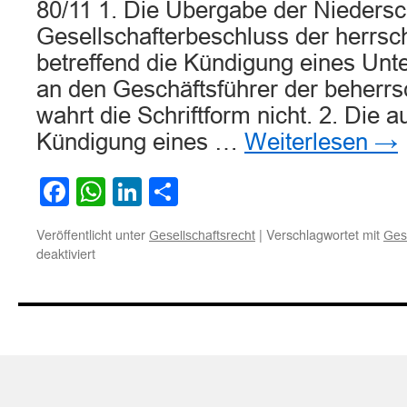
80/11 1. Die Übergabe der Niedersch
Gesellschafterbeschluss der herrsc
betreffend die Kündigung eines Un
an den Geschäftsführer der beherrs
wahrt die Schriftform nicht. 2. Die 
Kündigung eines …
Weiterlesen
→
Facebook
WhatsApp
LinkedIn
Teilen
Veröffentlicht unter
|
Verschlagwortet mit
Gesellschaftsrecht
Ges
für
deaktiviert
Frist-
und
Formerfordernis
bei
der
Kündigung
eines
Unternehmensvertrages