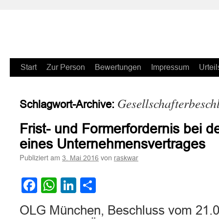
Zum
Start
Zur Person
Bewertungen
Impressum
Urteil
Inhalt
Gesellschafterbesch
Schlagwort-Archive:
springen
Frist- und Formerfordernis bei 
eines Unternehmensvertrages
Publiziert am
von
3. Mai 2016
raskwar
Facebook
WhatsApp
LinkedIn
Teilen
OLG München, Beschluss vom 21.0