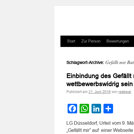
Zum
Start
Zur Person
Bewertungen
Inhalt
Gefällt mir But
Schlagwort-Archive:
springen
Einbindung des Gefällt
wettbewerbswidrig sein
Publiziert am
von
21. Juni 2016
raskwar
Facebook
WhatsApp
LinkedI
Teile
LG Düsseldorf, Urteil vom 9. M
„Gefällt mir“ auf einer Webseite