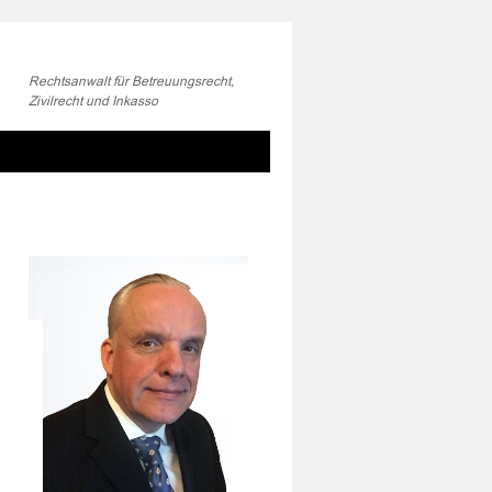
Rechtsanwalt für Betreuungsrecht,
Zivilrecht und Inkasso