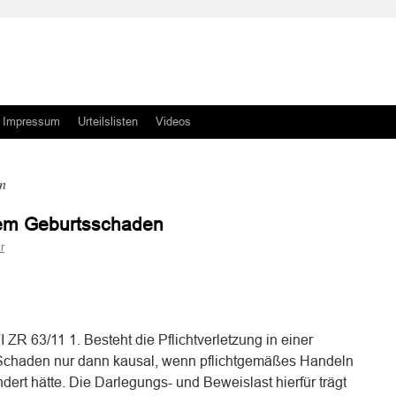
Impressum
Urteilslisten
Videos
n
inem Geburtsschaden
r
n
n
 ZR 63/11 1. Besteht die Pflichtverletzung in einer
n Schaden nur dann kausal, wenn pflichtgemäßes Handeln
dert hätte. Die Darlegungs- und Beweislast hierfür trägt