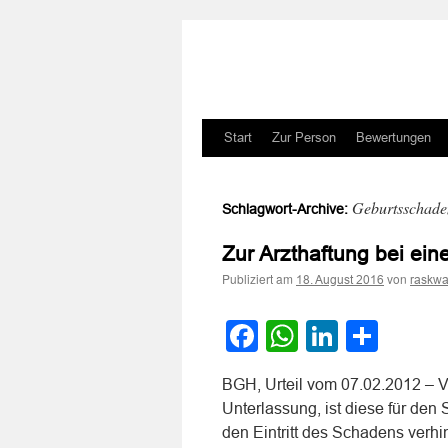
Zum
Start
Zur Person
Bewertungen
Inhalt
Geburtsschade
Schlagwort-Archive:
springen
Zur Arzthaftung bei e
Publiziert am
von
18. August 2016
raskwa
Facebook
WhatsApp
LinkedI
Teile
BGH, Urteil vom 07.02.2012 – VI
Unterlassung, ist diese für de
den Eintritt des Schadens verhin