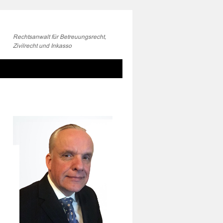
Rechtsanwalt für Betreuungsrecht,
Zivilrecht und Inkasso