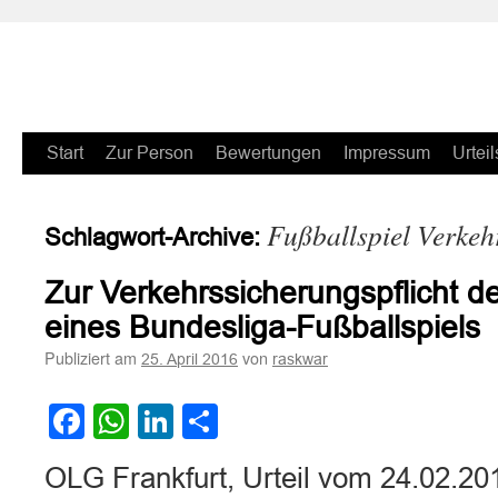
Zum
Start
Zur Person
Bewertungen
Impressum
Urteil
Inhalt
Fußballspiel Verkeh
Schlagwort-Archive:
springen
Zur Verkehrssicherungspflicht de
eines Bundesliga-Fußballspiels
Publiziert am
von
25. April 2016
raskwar
Facebook
WhatsApp
LinkedIn
Teilen
OLG Frankfurt, Urteil vom 24.02.20