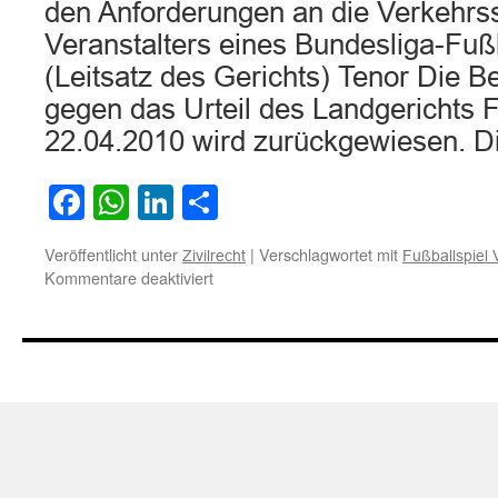
den Anforderungen an die Verkehrss
Veranstalters eines Bundesliga-Fußb
(Leitsatz des Gerichts) Tenor Die B
gegen das Urteil des Landgerichts F
22.04.2010 wird zurückgewiesen. 
Facebook
WhatsApp
LinkedIn
Teilen
Veröffentlicht unter
|
Verschlagwortet mit
Zivilrecht
Fußballspiel 
für
Kommentare deaktiviert
Zur
Verkehrssicherungspflicht
des
Veranstalters
eines
Bundesliga-
Fußballspiels