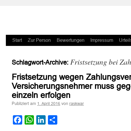
Zum
Start
Zur Person
Bewertungen
Impressum
Urteil
Inhalt
Fristsetzung bei Za
Schlagwort-Archive:
springen
Fristsetzung wegen Zahlungsve
Versicherungsnehmer muss geg
einzeln erfolgen
Publiziert am
von
1. April 2016
raskwar
Facebook
WhatsApp
LinkedIn
Teilen