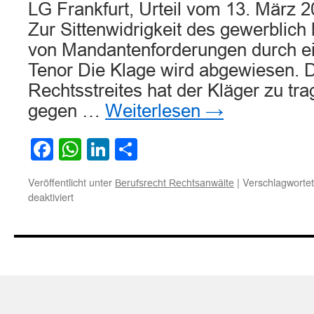
LG Frankfurt, Urteil vom 13. März 
Zur Sittenwidrigkeit des gewerblich
von Mandantenforderungen durch e
Tenor Die Klage wird abgewiesen. 
Rechtsstreites hat der Kläger zu trag
gegen …
Weiterlesen
→
Facebook
WhatsApp
LinkedIn
Teilen
Veröffentlicht unter
|
Verschlagwortet
Berufsrecht Rechtsanwälte
für
deaktiviert
Zur
Sittenwidrigkeit
des
gewerblich
betriebenen
Ankaufs
von
Mandantenforderungen