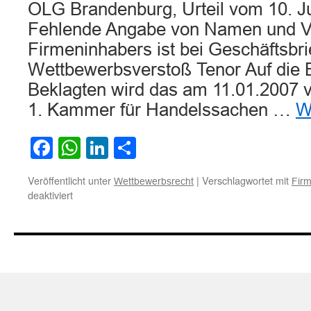
OLG Brandenburg, Urteil vom 10. Ju
Fehlende Angabe von Namen und 
Firmeninhabers ist bei Geschäftsbri
Wettbewerbsverstoß Tenor Auf die 
Beklagten wird das am 11.01.2007 v
1. Kammer für Handelssachen …
W
Facebook
WhatsApp
LinkedIn
Teilen
Veröffentlicht unter
|
Verschlagwortet mit
Wettbewerbsrecht
Fir
für
deaktiviert
Fehlende
Angabe
von
Namen
und
Vornamen
des
Firmeninhabers