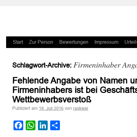
Zum
Start
Zur Person
Bewertungen
Impressum
Urteil
Inhalt
Firmeninhaber Ang
Schlagwort-Archive:
springen
Fehlende Angabe von Namen u
Firmeninhabers ist bei Geschäfts
Wettbewerbsverstoß
Publiziert am
von
18. Juli 2016
raskwar
Facebook
WhatsApp
LinkedIn
Teilen