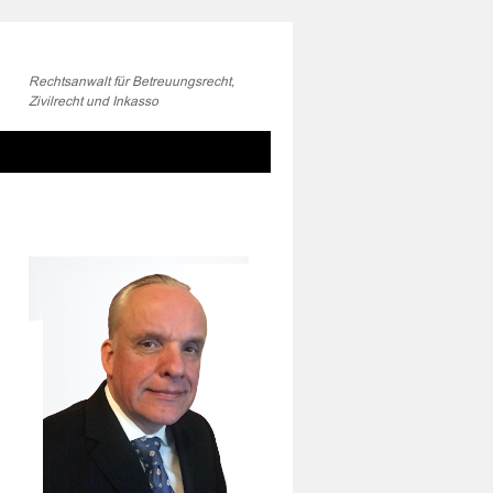
Rechtsanwalt für Betreuungsrecht,
Zivilrecht und Inkasso