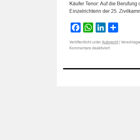
Käufer Tenor: Auf die Berufung 
Einzelrichterin der 25. Zivilk
Facebook
WhatsApp
LinkedI
Teile
Veröffentlicht unter
|
Verschlagw
Autorecht
für
Kommentare deaktiviert
Privater
PKW-
Verkäufer
haftet
für
falsche
Zusicherungen
gegenüber
gewerblichen
Käufer