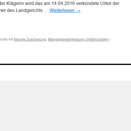
der Klägerin wird das am 14.04.2016 verkündete Urteil der
ammer des Landgerichts …
Weiterlesen
→
n
n
ortet mit
,
|
falsche Zusicherung
Mängelgewährleistung Unfallschaden