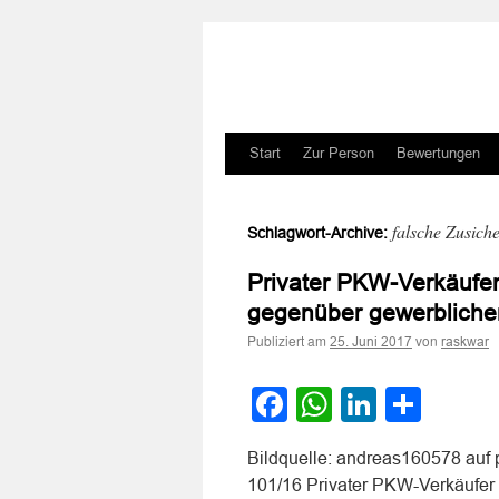
Zum
Start
Zur Person
Bewertungen
Inhalt
falsche Zusich
Schlagwort-Archive:
springen
Privater PKW-Verkäufer
gegenüber gewerbliche
Publiziert am
von
25. Juni 2017
raskwar
Facebook
WhatsApp
LinkedI
Teile
Bildquelle: andreas160578 auf
101/16 Privater PKW-Verkäufer 