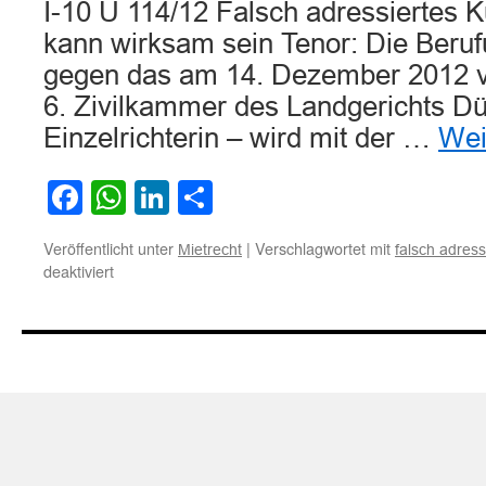
I-10 U 114/12 Falsch adressiertes 
kann wirksam sein Tenor: Die Beru
gegen das am 14. Dezember 2012 ve
6. Zivilkammer des Landgerichts Dü
Einzelrichterin – wird mit der …
Wei
Facebook
WhatsApp
LinkedIn
Teilen
Veröffentlicht unter
|
Verschlagwortet mit
Mietrecht
falsch adres
für
deaktiviert
Falsch
adressiertes
Kündigungsschreiben
kann
wirksam
sein