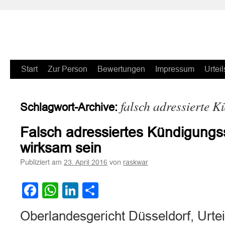
Zum
Start
Zur Person
Bewertungen
Impressum
Urteil
Inhalt
falsch adressierte 
Schlagwort-Archive:
springen
Falsch adressiertes Kündigungs
wirksam sein
Publiziert am
von
23. April 2016
raskwar
Facebook
WhatsApp
LinkedIn
Teilen
Oberlandesgericht Düsseldorf, Urte