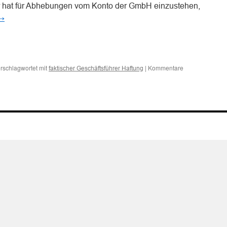
er hat für Abhebungen vom Konto der GmbH einzustehen,
→
n
n
rschlagwortet mit
|
Kommentare
faktischer Geschäftsführer Haftung