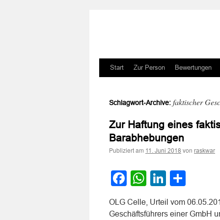
Zum
Start
Zur Person
Bewertungen
Inhalt
faktischer Ges
Schlagwort-Archive:
springen
Zur Haftung eines fakt
Barabhebungen
Publiziert am
von
11. Juni 2018
raskwar
Facebook
WhatsApp
LinkedI
Teile
OLG Celle, Urteil vom 06.05.201
Geschäftsführers einer GmbH u