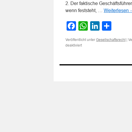
2. Der faktische Geschäftsführ
wenn feststeht, …
Weiterlesen
Facebook
WhatsApp
LinkedI
Teile
Veröffentlicht unter
|
Ve
Gesellschaftsrecht
für
deaktiviert
Zur
Haftung
eines
faktischen
GmbH-
Geschäftsführers
für
Barabhebungen