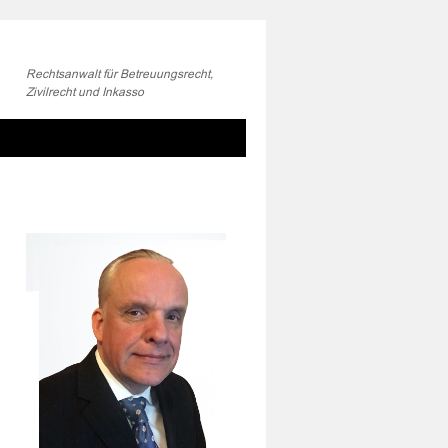
Rechtsanwalt für Betreuungsrecht,
Zivilrecht und Inkasso