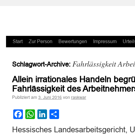
Zum
Start
Zur Person
Bewertungen
Impressum
Urteil
Inhalt
Fahrlässigkeit Arbe
Schlagwort-Archive:
springen
Allein irrationales Handeln begr
Fahrlässigkeit des Arbeitnehmer
Publiziert am
von
3. Juni 2016
raskwar
Facebook
WhatsApp
LinkedIn
Teilen
Hessisches Landesarbeitsgericht, U