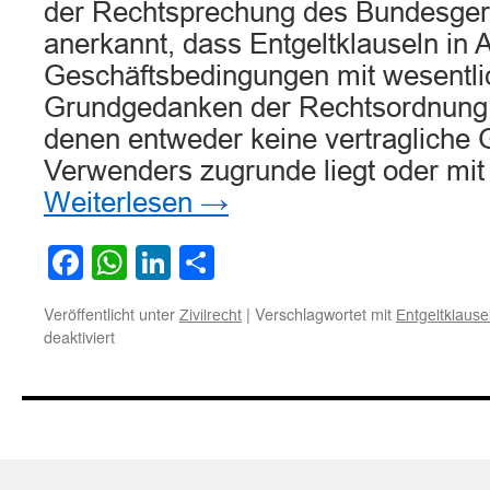
der Rechtsprechung des Bundesgeri
anerkannt, dass Entgeltklauseln in 
Geschäftsbedingungen mit wesentl
Grundgedanken der Rechtsordnung 
denen entweder keine vertragliche 
Verwenders zugrunde liegt oder mi
Weiterlesen
→
Facebook
WhatsApp
LinkedIn
Teilen
Veröffentlicht unter
|
Verschlagwortet mit
Zivilrecht
Entgeltklause
für
deaktiviert
Zur
Unwirksamkeit
einer
Entgeltklausel
in
einem
Darlehensvertrag