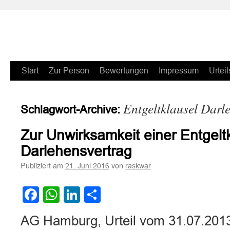
Zum
Start
Zur Person
Bewertungen
Impressum
Urteil
Inhalt
Entgeltklausel Darl
Schlagwort-Archive:
springen
Zur Unwirksamkeit einer Entgelt
Darlehensvertrag
Publiziert am
von
21. Juni 2016
raskwar
Facebook
WhatsApp
LinkedIn
Teilen
AG Hamburg, Urteil vom 31.07.2013