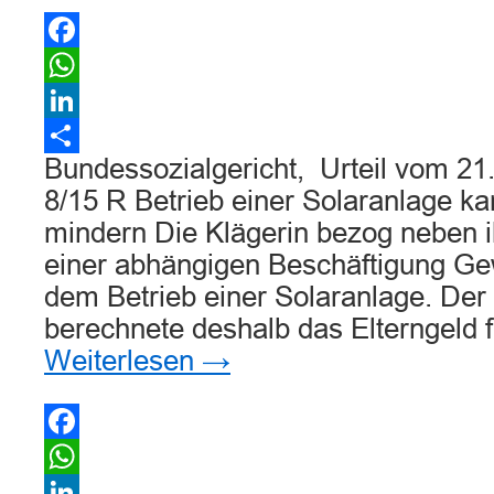
Facebook
WhatsApp
LinkedIn
Bundessozialgericht, Urteil vom 21
Teilen
8/15 R Betrieb einer Solaranlage ka
mindern Die Klägerin bezog neben 
einer abhängigen Beschäftigung Ge
dem Betrieb einer Solaranlage. Der
berechnete deshalb das Elterngeld f
Weiterlesen
→
Facebook
WhatsApp