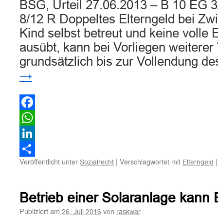
BSG, Urteil 27.06.2013 – B 10 EG 
Teilen
8/12 R Doppeltes Elterngeld bei Zwi
Kind selbst betreut und keine volle 
ausübt, kann bei Vorliegen weiterer
grundsätzlich bis zur Vollendung d
→
Facebook
WhatsApp
LinkedIn
Veröffentlicht unter
|
Verschlagwortet mit
|
Sozialrecht
Elterngeld
Teilen
Betrieb einer Solaranlage kann 
Publiziert am
von
26. Juli 2016
raskwar