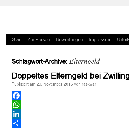
Zum
Start
Zur Person
Bewertungen
Impressum
Urteil
Inhalt
Elterngeld
Schlagwort-Archive:
springen
Doppeltes Elterngeld bei Zwillin
Publiziert am
von
29. November 2016
raskwar
Facebook
WhatsApp
LinkedIn