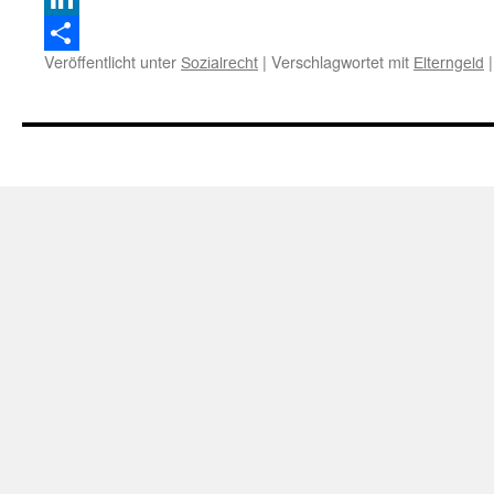
LinkedIn
Veröffentlicht unter
|
Verschlagwortet mit
|
Sozialrecht
Elterngeld
Teilen