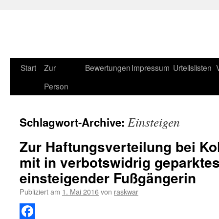
Start
Zur
Bewertungen
Impressum
Urteilslisten
Zum
Person
Inhalt
springen
Einsteigen
Schlagwort-Archive:
Zur Haftungsverteilung bei Ko
mit in verbotswidrig geparkte
einsteigender Fußgängerin
Publiziert am
1. Mai 2016
von
raskwar