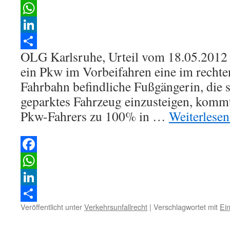
Facebook
WhatsApp
LinkedIn
OLG Karlsruhe, Urteil vom 18.05.2012 –
Teilen
ein Pkw im Vorbeifahren eine im rechte
Fahrbahn befindliche Fußgängerin, die si
geparktes Fahrzeug einzusteigen, komm
Pkw-Fahrers zu 100% in …
Weiterlese
Facebook
WhatsApp
LinkedIn
Veröffentlicht unter
Verkehrsunfallrecht
|
Verschlagwortet mit
Ei
Teilen