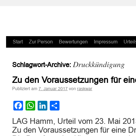
Zum
Start
Zur Person
Bewertungen
Impressum
Urteil
Inhalt
Druckkündigung
Schlagwort-Archive:
springen
Zu den Voraussetzungen für ei
Publiziert am
von
7. Januar 2017
raskwar
Facebook
WhatsApp
LinkedIn
Teilen
LAG Hamm, Urteil vom 23. Mai 201
Zu den Voraussetzungen für eine D