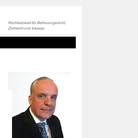
Rechtsanwalt für Betreuungsrecht,
Zivilrecht und Inkasso