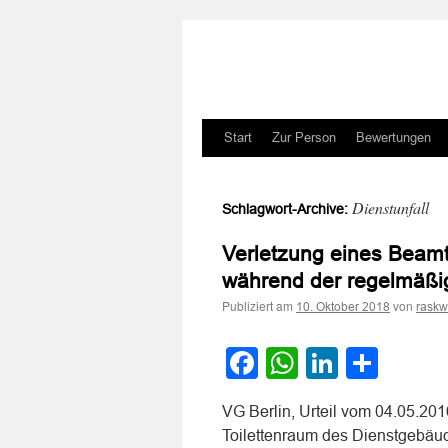
Zum
Start
Zur Person
Bewertungen
Inhalt
Dienstunfall
Schlagwort-Archive:
springen
Verletzung eines Beam
während der regelmäßige
Publiziert am
von
10. Oktober 2018
raskw
Facebook
WhatsApp
LinkedI
Teile
VG Berlin, Urteil vom 04.05.20
Toilettenraum des Dienstgebäud