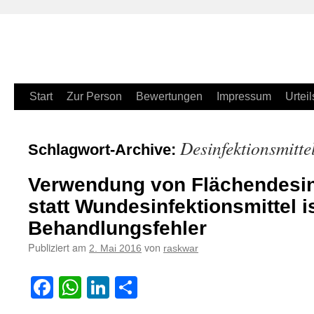
Zum
Start
Zur Person
Bewertungen
Impressum
Urteil
Inhalt
Desinfektionsmitte
Schlagwort-Archive:
springen
Verwendung von Flächendesinf
statt Wundesinfektionsmittel i
Behandlungsfehler
Publiziert am
von
2. Mai 2016
raskwar
Facebook
WhatsApp
LinkedIn
Teilen