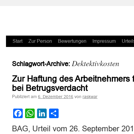
Zum
Start
Zur Person
Bewertungen
Impressum
Urteil
Inhalt
Dektektivkosten
Schlagwort-Archive:
springen
Zur Haftung des Arbeitnehmers f
bei Betrugsverdacht
Publiziert am
von
6. Dezember 2016
raskwar
Facebook
WhatsApp
LinkedIn
Teilen
BAG, Urteil vom 26. September 20