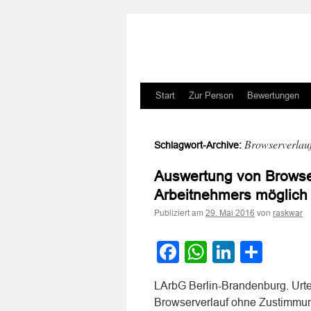
Zum
Start
Zur Person
Bewertungen
Inhalt
Browserverlau
Schlagwort-Archive:
springen
Auswertung von Browse
Arbeitnehmers möglich
Publiziert am
von
29. Mai 2016
raskwar
Facebook
WhatsApp
LinkedI
Teile
LArbG Berlin-Brandenburg. Urt
Browserverlauf ohne Zustimmun