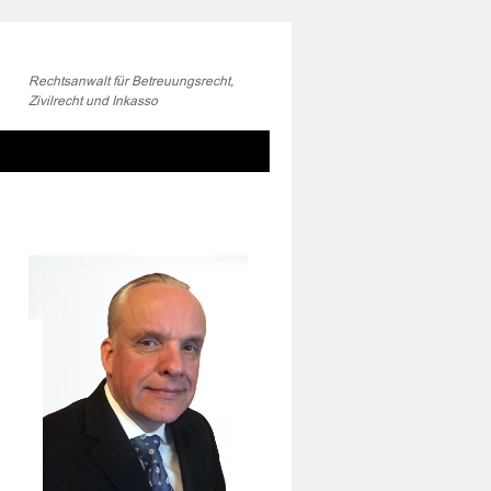
Rechtsanwalt für Betreuungsrecht,
Zivilrecht und Inkasso