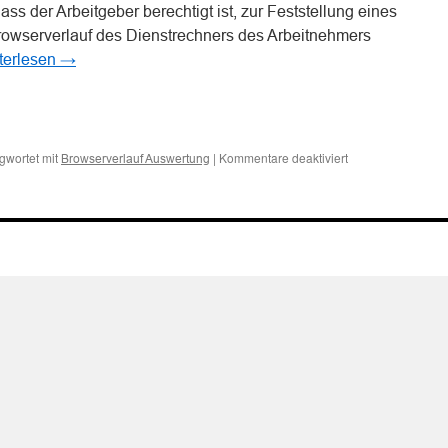
ss der Arbeitgeber berechtigt ist, zur Feststellung eines
owserverlauf des Dienstrechners des Arbeitnehmers
terlesen
→
n
n
für
gwortet mit
|
Kommentare deaktiviert
Browserverlauf Auswertung
Auswertung
von
Browserverlauf
ohne
Zustimmung
des
Arbeitnehmers
möglich