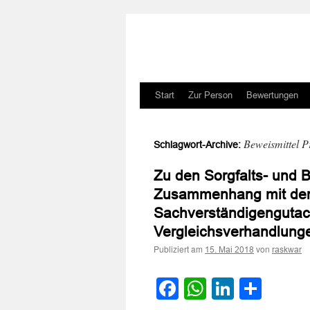
Zum
Start
Zur Person
Bewertungen
Inhalt
Beweismittel P
Schlagwort-Archive:
springen
Zu den Sorgfalts- und 
Zusammenhang mit der 
Sachverständigengutac
Vergleichsverhandlung
Publiziert am
von
15. Mai 2018
raskwar
Facebook
WhatsApp
LinkedI
Teile