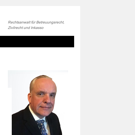
Rechtsanwalt für Betreuungsrecht,
Zivilrecht und Inkasso