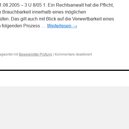
08.2005 – 3 U 8/05 1. Ein Rechtsanwalt hat die Pflicht,
re Brauchbarkeit innerhalb eines möglichen
üfen. Das gilt auch mit Blick auf die Verwertbarkeit eines
m folgenden Prozess …
Weiterlesen
→
n
n
für
agwortet mit
|
Kommentare deaktiviert
Beweismittel Prüfung
Zu
den
Sorgfalts-
und
Beratungspflichten
des
Rechtsanwalts
im
Zusammenhang
mit
der
Prüfung
der
Verwertbarkeit