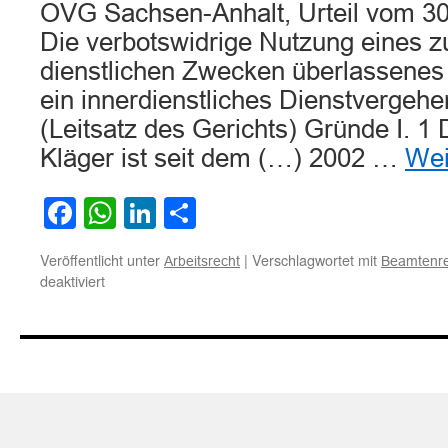
OVG Sachsen-Anhalt, Urteil vom 30
Die verbotswidrige Nutzung eines z
dienstlichen Zwecken überlassenes M
ein innerdienstliches Dienstvergehe
(Leitsatz des Gerichts) Gründe I. 1 
Kläger ist seit dem (…) 2002 …
Wei
Facebook
WhatsApp
LinkedIn
Teilen
Veröffentlicht unter
|
Verschlagwortet mit
Arbeitsrecht
Beamtenre
für
deaktiviert
Verbotswidrige
Nutzung
eines
zu
ausschließlich
dienstlichen
Zwecken
überlassenes