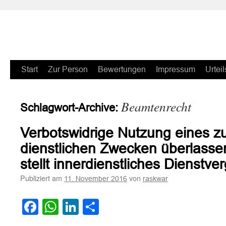
Zum
Start
Zur Person
Bewertungen
Impressum
Urteil
Inhalt
Beamtenrecht
Schlagwort-Archive:
springen
Verbotswidrige Nutzung eines zu
dienstlichen Zwecken überlasse
stellt innerdienstliches Dienstv
Publiziert am
von
11. November 2016
raskwar
Facebook
WhatsApp
LinkedIn
Teilen