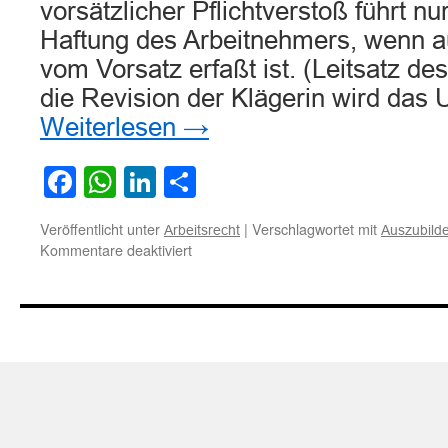
vorsätzlicher Pflichtverstoß führt nu
Haftung des Arbeitnehmers, wenn 
vom Vorsatz erfaßt ist. (Leitsatz de
die Revision der Klägerin wird das 
Weiterlesen
→
Facebook
WhatsApp
LinkedIn
Teilen
Veröffentlicht unter
|
Verschlagwortet mit
Arbeitsrecht
Auszubild
für
Kommentare deaktiviert
Zur
Haftung
eines
Auszubildenden
für
Schaden
durch
Gabelstaplerunfall