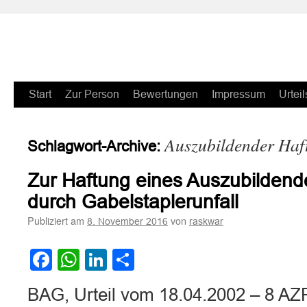
Zum
Start
Zur Person
Bewertungen
Impressum
Urteil
Inhalt
Auszubildender Haf
Schlagwort-Archive:
springen
Zur Haftung eines Auszubildend
durch Gabelstaplerunfall
Publiziert am
von
8. November 2016
raskwar
Facebook
WhatsApp
LinkedIn
Teilen
BAG, Urteil vom 18.04.2002 – 8 AZ