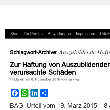
Zum
Start
Zur Person
Bewertungen
Impressum
Urteil
Inhalt
Auszubildende Haft
Schlagwort-Archive:
springen
Zur Haftung von Auszubildenden
verursachte Schäden
Publiziert am
von
8. November 2016
raskwar
Facebook
WhatsApp
LinkedIn
Teilen
BAG, Urteil vom 19. März 2015 – 8