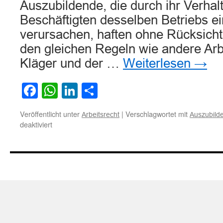
Auszubildende, die durch ihr Verhal
Beschäftigten desselben Betriebs 
verursachen, haften ohne Rücksicht 
den gleichen Regeln wie andere Ar
Kläger und der …
Weiterlesen
→
Facebook
WhatsApp
LinkedIn
Teilen
Veröffentlicht unter
|
Verschlagwortet mit
Arbeitsrecht
Auszubild
für
deaktiviert
Zur
Haftung
von
Auszubildenden
für
von
ihnen
verursachte
Schäden