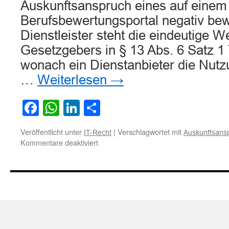
Auskunftsanspruch eines auf einem
Berufsbewertungsportal negativ bew
Dienstleister steht die eindeutige W
Gesetzgebers in § 13 Abs. 6 Satz 
wonach ein Dienstanbieter die Nut
…
Weiterlesen
→
Facebook
WhatsApp
LinkedIn
Teilen
Veröffentlicht unter
|
Verschlagwortet mit
IT-Recht
Auskunftsans
für
Kommentare deaktiviert
Kein
Auskunftsrecht
über
Klarnamen
eines
anonymen
Forenbenutzers
bei