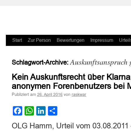
Zum
Start
Zur Person
Bewertungen
Impressum
Urteil
Inhalt
Auskunftsanspruch 
Schlagwort-Archive:
springen
Kein Auskunftsrecht über Klarn
anonymen Forenbenutzers bei 
Publiziert am
von
26. April 2016
raskwar
Facebook
WhatsApp
LinkedIn
Teilen
OLG Hamm, Urteil vom 03.08.2011 